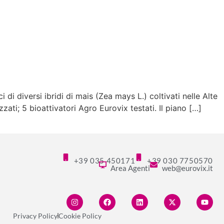
 di diversi ibridi di mais (Zea mays L.) coltivati nelle Alte
zati; 5 bioattivatori Agro Eurovix testati. Il piano […]
+39 035 450171
+39 030 7750570
Area Agenti
web@eurovix.it
Privacy Policy
Cookie Policy