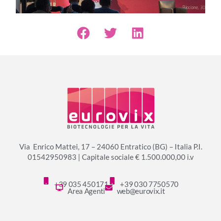
Via Enrico Mattei, 17 – 24060 Entratico (BG) – Italia P.I.
01542950983 | Capitale sociale € 1.500.000,00 i.v
+39 035 450171
+39 030 7750570
Area Agenti
web@eurovix.it