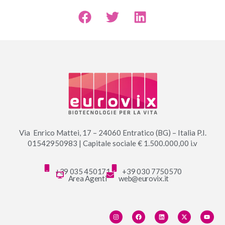
Via Enrico Mattei, 17 – 24060 Entratico (BG) – Italia P.I.
01542950983 | Capitale sociale € 1.500.000,00 i.v
+39 035 450171
+39 030 7750570
Area Agenti
web@eurovix.it