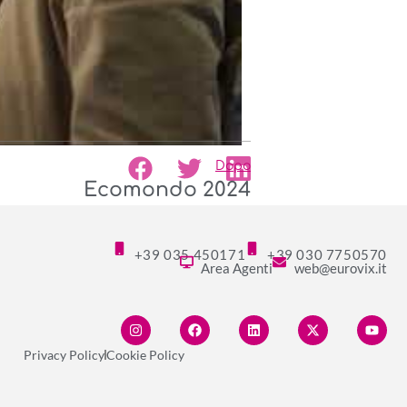
Dopo
Ecomondo 2024
+39 035 450171
+39 030 7750570
Area Agenti
web@eurovix.it
Privacy Policy
Cookie Policy