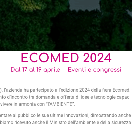
ECOMED 2024
Dal 17 al 19 aprile
Eventi e congressi
T), l’azienda ha partecipato all’edizione 2024 della fiera Ecom
o d’incontro tra domanda e offerta di idee e tecnologie capaci d
ro vivere in armonia con “l’AMBIENTE”.
sentare al pubblico le sue ultime innovazioni, dimostrando anche
biamo ricevuto anche il Ministro dell’ambiente e della sicurezza 