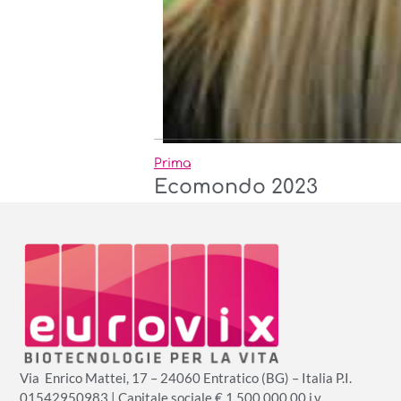
Prima
Ecomondo 2023
Via Enrico Mattei, 17 – 24060 Entratico (BG) – Italia P.I.
01542950983 | Capitale sociale € 1.500.000,00 i.v