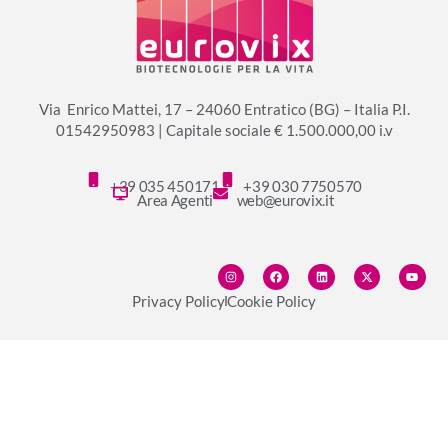
Via Enrico Mattei, 17 – 24060 Entratico (BG) – Italia P.I.
01542950983 | Capitale sociale € 1.500.000,00 i.v
+39 035 450171
+39 030 7750570
Area Agenti
web@eurovix.it
Privacy Policy
Cookie Policy
© copyright 2024 Eurovix S.p.A.