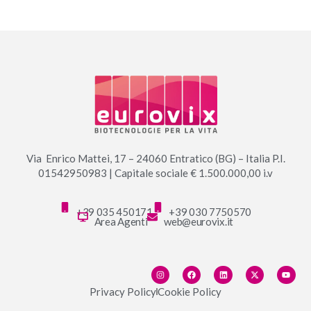
Via Enrico Mattei, 17 – 24060 Entratico (BG) – Italia P.I.
01542950983 | Capitale sociale € 1.500.000,00 i.v
+39 035 450171
+39 030 7750570
Area Agenti
web@eurovix.it
Privacy Policy
Cookie Policy