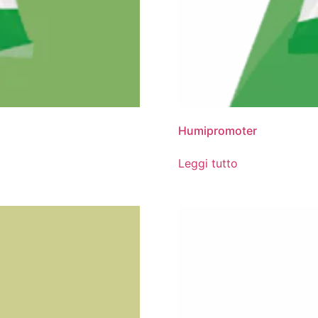
Humipromoter
Leggi tutto