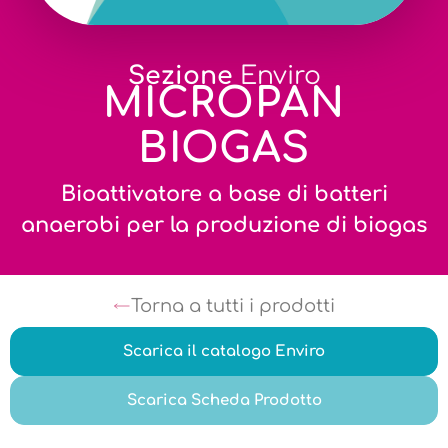
Sezione
Enviro
MICROPAN
BIOGAS
Bioattivatore a base di batteri
anaerobi per la produzione di biogas
Torna a tutti i prodotti
Scarica il catalogo Enviro
Scarica Scheda Prodotto