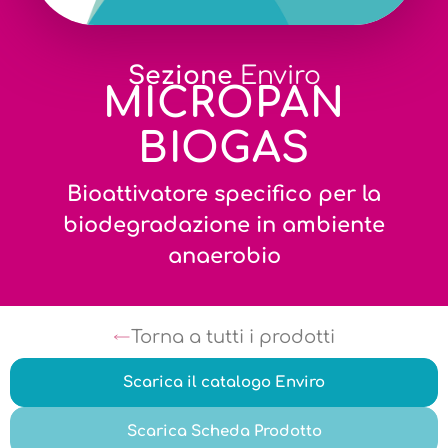
Sezione
Enviro
MICROPAN
BIOGAS
Bioattivatore specifico per la
biodegradazione in ambiente
anaerobio
Torna a tutti i prodotti
Scarica il catalogo Enviro
Scarica Scheda Prodotto