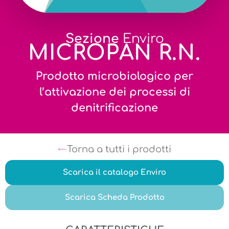
Sezione
Enviro
MICROPAN R.N.
Prodotto microbiologico per
l’attivazione dei processi di
denitrificazione
Torna a tutti i prodotti
Scarica il catalogo Enviro
Scarica Scheda Prodotto