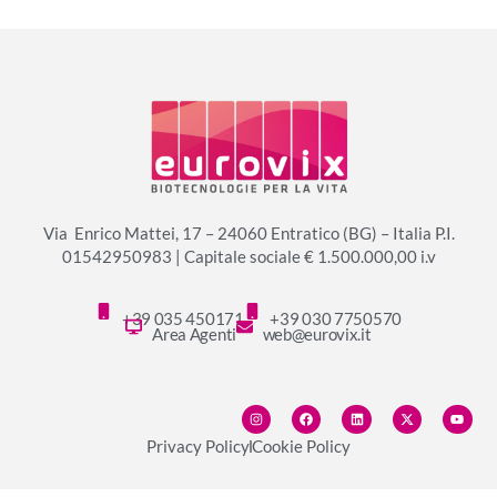
Via Enrico Mattei, 17 – 24060 Entratico (BG) – Italia P.I.
01542950983 | Capitale sociale € 1.500.000,00 i.v
+39 035 450171
+39 030 7750570
Area Agenti
web@eurovix.it
Privacy Policy
Cookie Policy