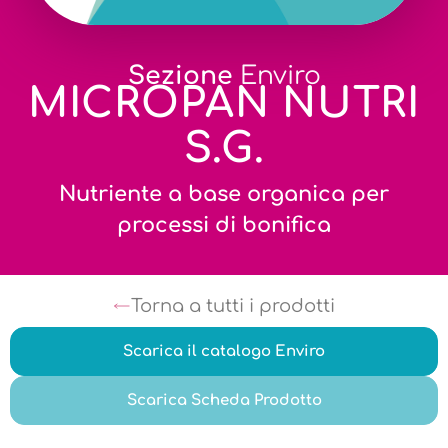
Sezione
Enviro
MICROPAN NUTRI
S.G.
Nutriente a base organica per
processi di bonifica
Torna a tutti i prodotti
Scarica il catalogo Enviro
Scarica Scheda Prodotto